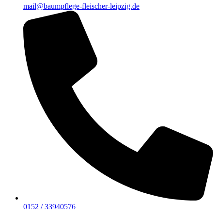
mail@baumpflege-fleischer-leipzig.de
0152 / 33940576